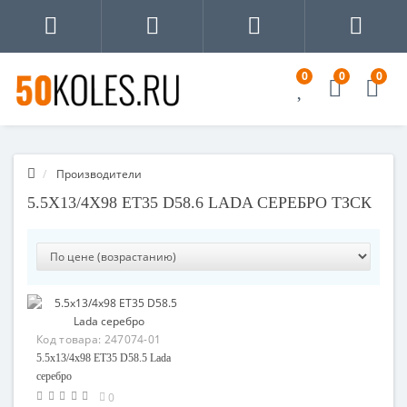
0
0
0
Производители
5.5X13/4X98 ET35 D58.6 LADA СЕРЕБРО ТЗСК
Код товара:
247074-01
5.5x13/4x98 ET35 D58.5 Lada
серебро
0