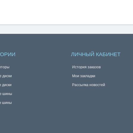
ГОРИИ
ЛИЧНЫЙ КАБИНЕТ
яторы
История заказов
е диски
Мои закладки
е диски
Рассылка новостей
е шины
е шины