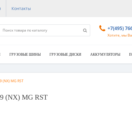
и
Контакты
+7(495) 76
Хотите, мы В
И
ГРУЗОВЫЕ ШИНЫ
ГРУЗОВЫЕ ДИСКИ
АККУМУЛЯТОРЫ
П
09 (NX) MG RST
09 (NX) MG RST