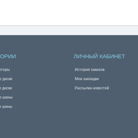
ГОРИИ
ЛИЧНЫЙ КАБИНЕТ
яторы
История заказов
е диски
Мои закладки
е диски
Рассылка новостей
е шины
е шины