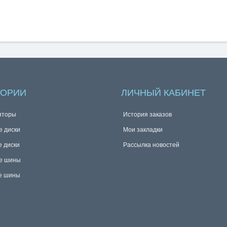
ГОРИИ
ЛИЧНЫЙ КАБИНЕТ
яторы
История заказов
е диски
Мои закладки
е диски
Рассылка новостей
е шины
е шины