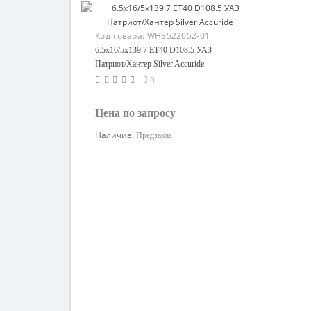
Код товара:
WHS522052-01
6.5x16/5x139.7 ET40 D108.5 УАЗ
Патриот/Хантер Silver Accuride
0
Цена по запросу
Наличие:
Предзаказ
Узнать цену