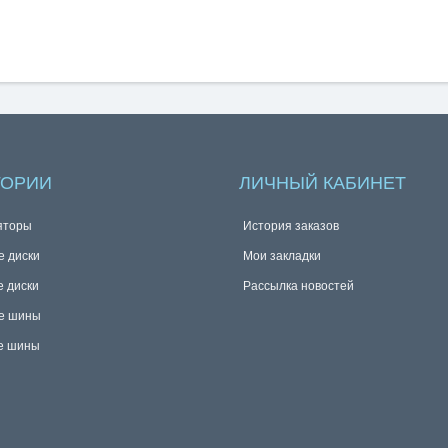
ГОРИИ
ЛИЧНЫЙ КАБИНЕТ
яторы
История заказов
е диски
Мои закладки
е диски
Рассылка новостей
е шины
е шины