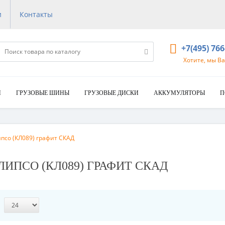
и
Контакты
+7(495) 76
Хотите, мы В
И
ГРУЗОВЫЕ ШИНЫ
ГРУЗОВЫЕ ДИСКИ
АККУМУЛЯТОРЫ
П
ипсо (КЛ089) графит СКАД
КАЛИПСО (КЛ089) ГРАФИТ СКАД