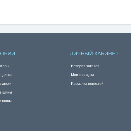
ГОРИИ
ЛИЧНЫЙ КАБИНЕТ
яторы
История заказов
е диски
Мои закладки
е диски
Рассылка новостей
е шины
е шины