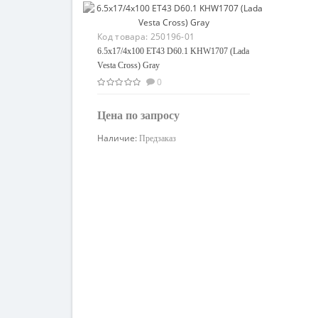
Код товара:
250196-01
6.5x17/4x100 ET43 D60.1 KHW1707 (Lada
Vesta Cross) Gray
0
Цена по запросу
Наличие:
Предзаказ
Узнать цену