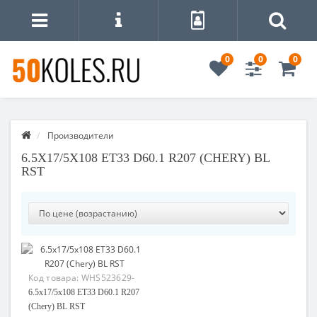
0
0
0
Производители
6.5X17/5X108 ET33 D60.1 R207 (CHERY) BL
RST
Код товара:
WHS523629-
01
6.5x17/5x108 ET33 D60.1 R207
(Chery) BL RST