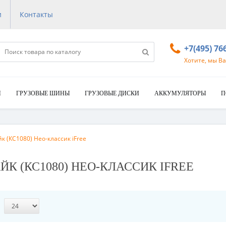
и
Контакты
+7(495) 76
Хотите, мы В
И
ГРУЗОВЫЕ ШИНЫ
ГРУЗОВЫЕ ДИСКИ
АККУМУЛЯТОРЫ
П
йк (КС1080) Нео-классик iFree
РАЙК (КС1080) НЕО-КЛАССИК IFREE