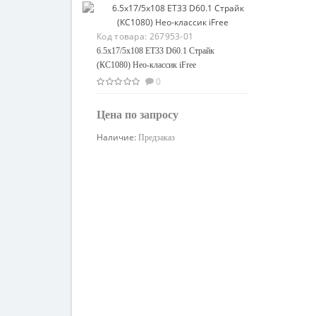
Код товара:
267953-01
6.5x17/5x108 ET33 D60.1 Страйк
(КС1080) Нео-классик iFree
0
Цена по запросу
Наличие:
Предзаказ
Узнать цену