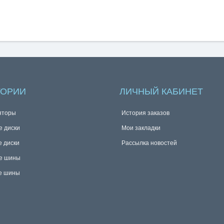
ГОРИИ
ЛИЧНЫЙ КАБИНЕТ
яторы
История заказов
е диски
Мои закладки
е диски
Рассылка новостей
е шины
е шины