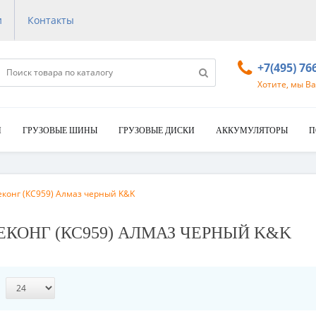
и
Контакты
+7(495) 76
Хотите, мы В
И
ГРУЗОВЫЕ ШИНЫ
ГРУЗОВЫЕ ДИСКИ
АККУМУЛЯТОРЫ
П
Меконг (КС959) Алмаз черный K&K
1 МЕКОНГ (КС959) АЛМАЗ ЧЕРНЫЙ K&K