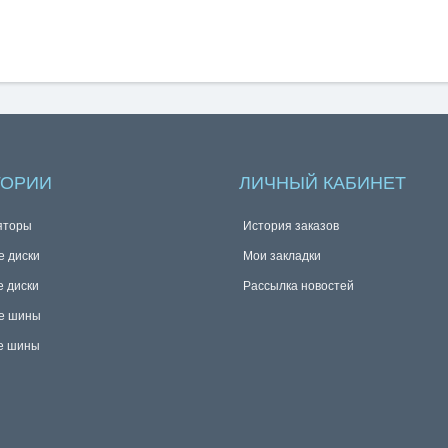
ГОРИИ
ЛИЧНЫЙ КАБИНЕТ
яторы
История заказов
е диски
Мои закладки
е диски
Рассылка новостей
е шины
е шины