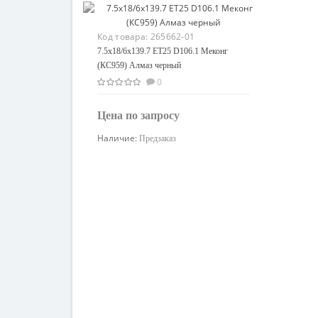
Код товара:
265662-01
7.5x18/6x139.7 ET25 D106.1 Меконг
(КС959) Алмаз черный
0
Цена по запросу
Наличие:
Предзаказ
Узнать цену