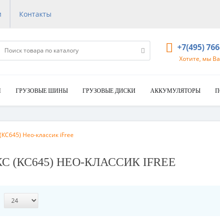
и
Контакты
+7(495) 76
Хотите, мы В
И
ГРУЗОВЫЕ ШИНЫ
ГРУЗОВЫЕ ДИСКИ
АККУМУЛЯТОРЫ
П
(КС645) Нео-классик iFree
НКС (КС645) НЕО-КЛАССИК IFREE