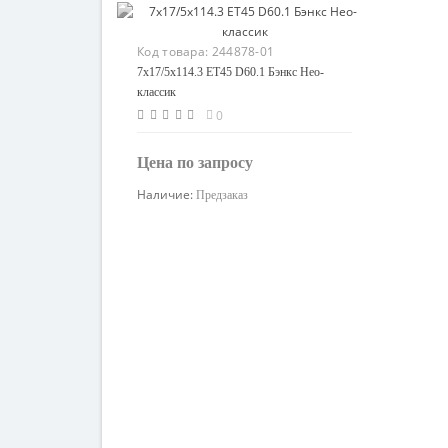
Код товара:
244878-01
7x17/5x114.3 ET45 D60.1 Бэнкс Нео-
классик
0
Цена по запросу
Наличие:
Предзаказ
Узнать цену