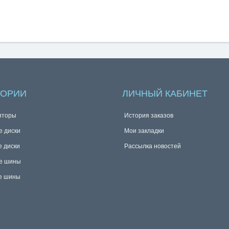
ГОРИИ
ЛИЧНЫЙ КАБИНЕТ
яторы
История заказов
е диски
Мои закладки
е диски
Рассылка новостей
е шины
е шины