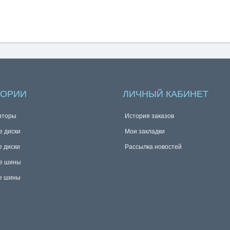
ГОРИИ
ЛИЧНЫЙ КАБИНЕТ
яторы
История заказов
е диски
Мои закладки
е диски
Рассылка новостей
е шины
е шины