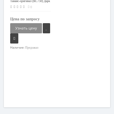
Танаис-оригинал (КС750) Дарк
платинум K&K
0
Цена по запросу
Узнать цену
Наличие:
Предзаказ