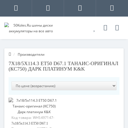
Производители
7X18/5X114.3 ET50 D67.1 ТАНАИС-ОРИГИНАЛ
(КС750) ДАРК ПЛАТИНУМ K&K
Код товара:
WHS497147-
01
7x18/5x114.3 ET50 D67.1