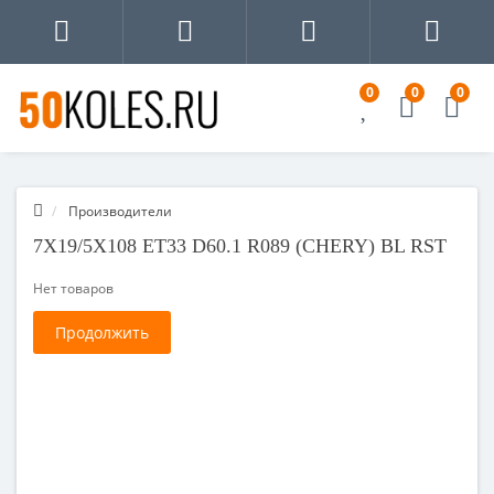
0
0
0
Производители
7X19/5X108 ET33 D60.1 R089 (CHERY) BL RST
Нет товаров
Продолжить