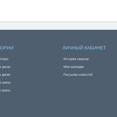
ГОРИИ
ЛИЧНЫЙ КАБИНЕТ
яторы
История заказов
е диски
Мои закладки
е диски
Рассылка новостей
е шины
е шины