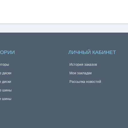
ГОРИИ
ЛИЧНЫЙ КАБИНЕТ
яторы
История заказов
е диски
Мои закладки
е диски
Рассылка новостей
е шины
е шины