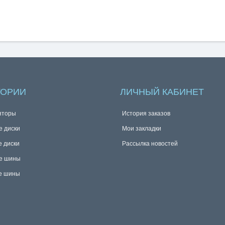
ГОРИИ
ЛИЧНЫЙ КАБИНЕТ
яторы
История заказов
е диски
Мои закладки
е диски
Рассылка новостей
е шины
е шины