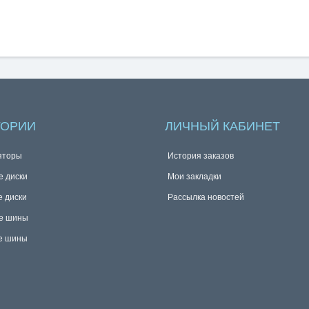
ГОРИИ
ЛИЧНЫЙ КАБИНЕТ
яторы
История заказов
е диски
Мои закладки
е диски
Рассылка новостей
е шины
е шины