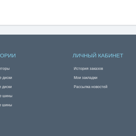
ГОРИИ
ЛИЧНЫЙ КАБИНЕТ
яторы
История заказов
е диски
Мои закладки
е диски
Рассылка новостей
е шины
е шины