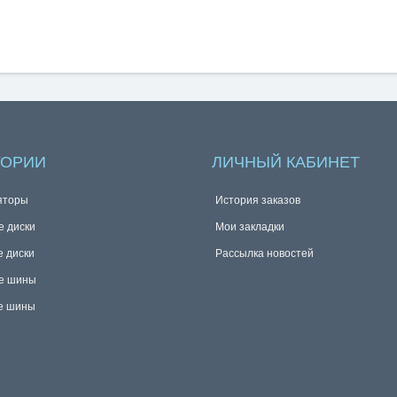
ГОРИИ
ЛИЧНЫЙ КАБИНЕТ
яторы
История заказов
е диски
Мои закладки
е диски
Рассылка новостей
е шины
е шины