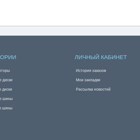
ГОРИИ
ЛИЧНЫЙ КАБИНЕТ
яторы
История заказов
е диски
Мои закладки
е диски
Рассылка новостей
е шины
е шины