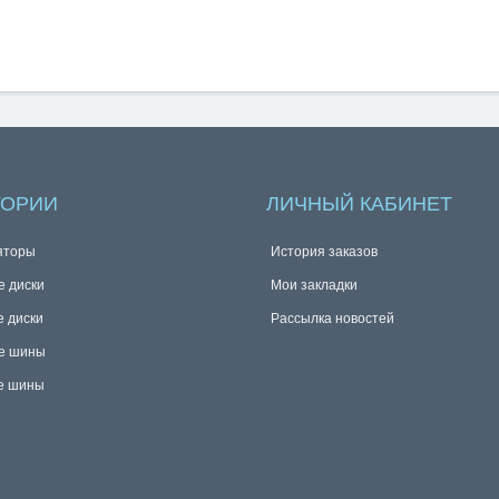
ГОРИИ
ЛИЧНЫЙ КАБИНЕТ
яторы
История заказов
е диски
Мои закладки
е диски
Рассылка новостей
е шины
е шины