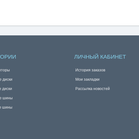
ГОРИИ
ЛИЧНЫЙ КАБИНЕТ
яторы
История заказов
е диски
Мои закладки
е диски
Рассылка новостей
е шины
е шины