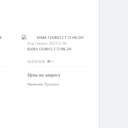
Код товара:
262572-06
КАМА 135/80/12 T 72 НК-241
0
Цена по запросу
Наличие:
Предзаказ
Узнать цену