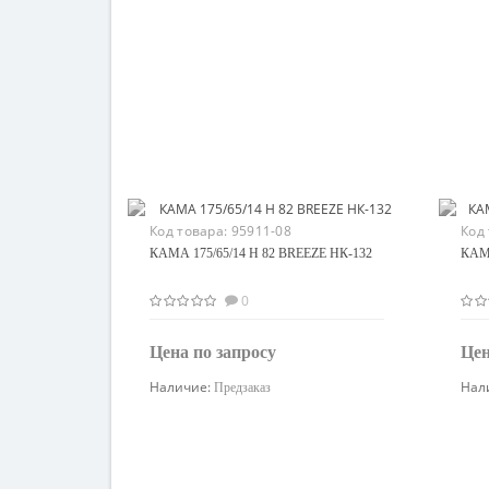
Код товара:
95911-08
Код
КАМА 175/65/14 H 82 BREEZE НК-132
КАМА
0
Цена по запросу
Цен
Наличие:
Нал
Предзаказ
Узнать цену