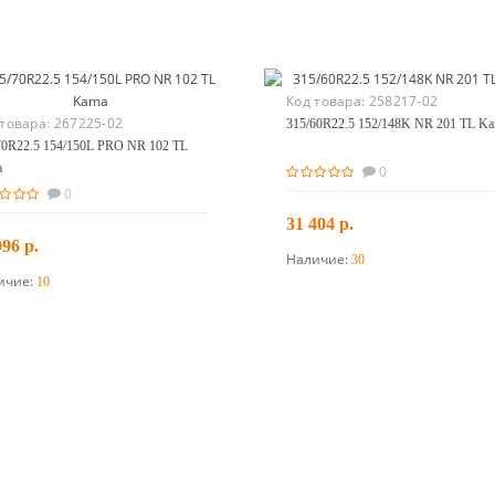
Код товара:
258217-02
 товара:
267225-02
315/60R22.5 152/148K NR 201 TL K
70R22.5 154/150L PRO NR 102 TL
a
0
0
31 404 р.
996 р.
Наличие:
30
В корзину
ичие:
10
В корзину