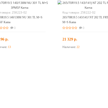
 товара:
258223-02
Код товара:
258222-02
70R19.5 140/138M NU 301 TL M+S
265/70R19.5 143/141J NT 202 TL FR
SF Kama
M+S Kama
0
0
196 р.
21 329 р.
ичие:
Наличие:
13
22
В корзину
В корзину