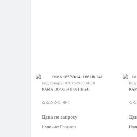
Код товара:
87615296034-08
Код
КАМА 185/60/14 H 86 НК-241
КАМА
0
Цена по запросу
Цен
Наличие:
Нал
Предзаказ
Узнать цену