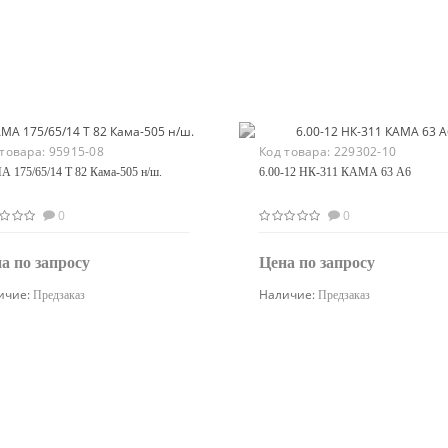
 товара:
95915-08
Код товара:
229302-10
 175/65/14 T 82 Кама-505 н/ш.
6.00-12 НК-311 КАМА 63 A6
0
0
а по запросу
Цена по запросу
ичие:
Наличие:
Предзаказ
Предзаказ
Узнать цену
Узнать цену