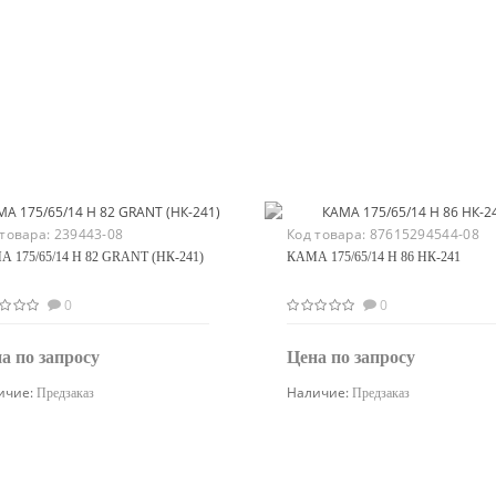
 товара:
239443-08
Код товара:
87615294544-08
 175/65/14 H 82 GRANT (НК-241)
КАМА 175/65/14 H 86 НК-241
0
0
а по запросу
Цена по запросу
ичие:
Наличие:
Предзаказ
Предзаказ
Узнать цену
Узнать цену