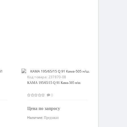
Код товара:
237870-08
КАМА 195/65/15 Q 91 Кама-505 н/ш.
0
Цена по запросу
Наличие:
Предзаказ
Узнать цену