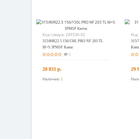
Код товара:
249530-02
Код
315/80R22.5 156/150L PRO NF 203 TL
315/
M+S 3PMSF Kama
Kam
0
28 831 р.
29 
Наличие:
Нал
1
В корзину