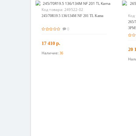
Код товара:
249522-02
Код
245/70R19.5 136/134M NF 201 TL Kama
265/
3PM
0
17 410 р.
20 
Наличие:
36
В корзину
Нал