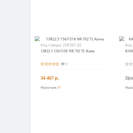
Код товара:
258361-02
Код
13R22.5 156/151K NR 702 TL Kama
КАМА
0
34 467 р.
Цен
Наличие:
Нал
9
В корзину