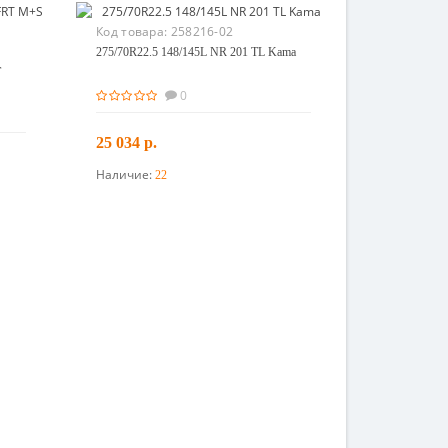
Код товара:
258216-02
275/70R22.5 148/145L NR 201 TL Kama
T
0
25 034 р.
Наличие:
22
В корзину