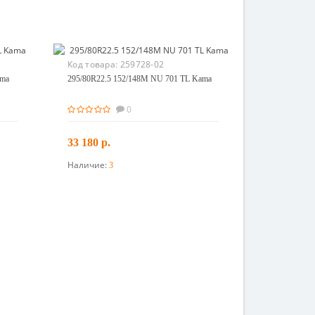
Код товара:
259728-02
ama
295/80R22.5 152/148M NU 701 TL Kama
0
33 180 р.
Наличие:
3
В корзину