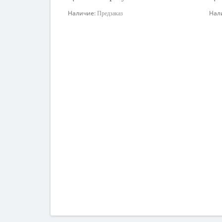
Наличие:
Нал
Предзаказ
Узнать цену