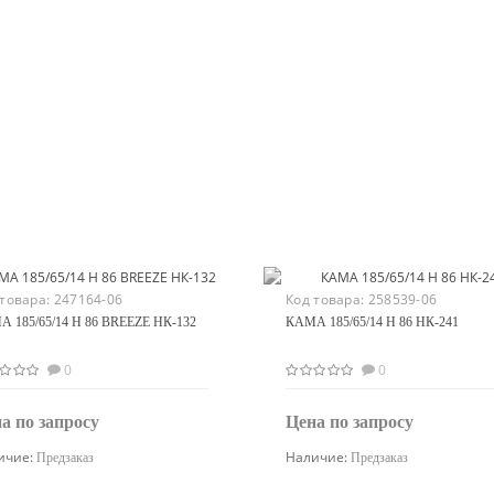
 товара:
247164-06
Код товара:
258539-06
 185/65/14 H 86 BREEZE НК-132
КАМА 185/65/14 H 86 НК-241
0
0
а по запросу
Цена по запросу
ичие:
Наличие:
Предзаказ
Предзаказ
Узнать цену
Узнать цену