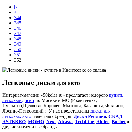
|<
<
344
345
346
347
348
349
350
351
352
Легковые диски
для авто
Интернет-магазин «50koles.ru» предлагает недорого
купить
легковые диски
по Москве и МО (Ивантеевка,
Пушкино,Щелково, Королев, Мытищи, Балашиха, Фрязино,
Лосино-Петровский,). У нас представлены
диски для
легковых авто
известных брендов:
Диски Реплика
,
СКАД
,
ASTERRO
,
MOMO
,
Next
,
Alcasta
,
TechLine
,
Alutec
,
Borbet
и
другие знаменитые бренды.