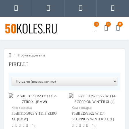
0
0
0
Производители
PIRELLI
Код товара:
Код товара:
110731637856-08
87998420108-08
Pirelli 315/30/23 Y 111 P-ZERO
Pirelli 325/35/22 W 114
XL (BMW)
SCORPION WINTER XL (L)
0
0