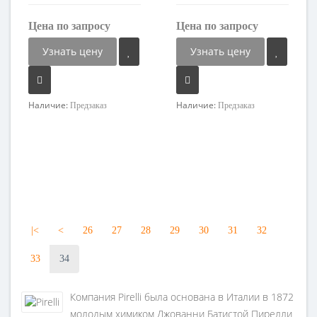
Цена по запросу
Цена по запросу
Узнать цену
Узнать цену
Наличие:
Наличие:
Предзаказ
Предзаказ
|<
<
26
27
28
29
30
31
32
33
34
Компания Pirelli была основана в Италии в 1872
молодым химиком Джованни Батистой Пирелли