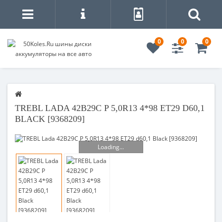
0
0
0
TREBL LADA 42B29С P 5,0R13 4*98 ET29 D60,1
BLACK [9368209]
Loading...