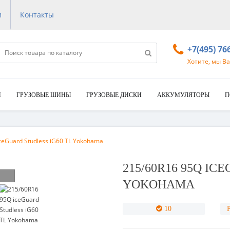
и
Контакты
+7(495) 76
Хотите, мы В
И
ГРУЗОВЫЕ ШИНЫ
ГРУЗОВЫЕ ДИСКИ
АККУМУЛЯТОРЫ
П
ceGuard Studless iG60 TL Yokohama
215/60R16 95Q IC
YOKOHAMA
10