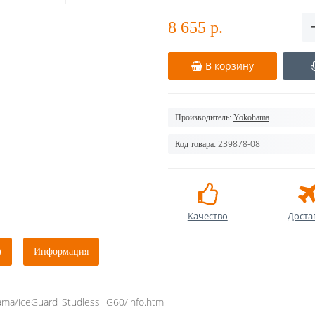
8 655 р.
В корзину
Производитель:
Yokohama
239878-08
Код товара:
Качество
Доста
)
Информация
ama/iceGuard_Studless_iG60/info.html