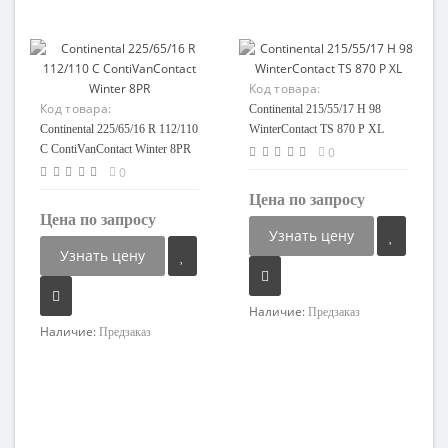
Код товара:
Код товара:
95708429174-08
Continental 215/55/17 H 98
90193942512-08
Continental 225/65/16 R 112/110
WinterContact TS 870 P XL
C ContiVanContact Winter 8PR
0
0
Цена по запросу
Цена по запросу
Узнать цену
Узнать цену
Наличие:
Предзаказ
Наличие:
Предзаказ