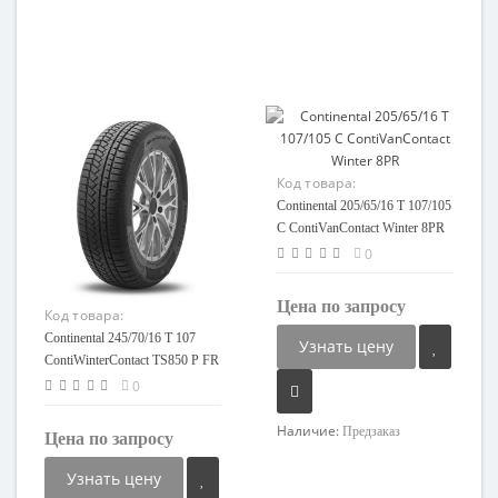
Код товара:
91732719842-08
Continental 205/65/16 T 107/105
C ContiVanContact Winter 8PR
0
Цена по запросу
Код товара:
87980010963-08
Continental 245/70/16 T 107
Узнать цену
ContiWinterContact TS850 P FR
SUV
0
Наличие:
Предзаказ
Цена по запросу
Узнать цену