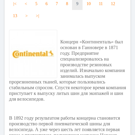
|<
<
5
6
7
8
9
10
11
12
13
>
>|
Концерн «Континенталь» был
основан в Ганновере в 1871
году. Предприятие
специализировалось на
производстве резиновых
изделий. Изначально компания
занималась выпуском
прорезиненных тканей, которые пользовались
стабильным спросом. Спустя некоторое время компания
приступает к выпуску литых шин для экипажей и шин
для велосипедов.
В 1892 году результатом работы концерна становится
производство первой пневматической шины для
велосипеда. А уже через шесть лет появляется первая