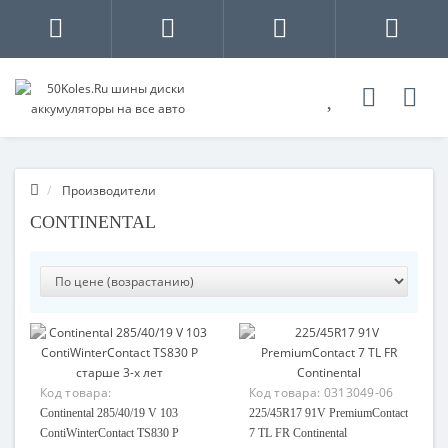
Производители
CONTINENTAL
Код товара:
Код товара:
0313049-06
118166757405-08
Continental 285/40/19 V 103
225/45R17 91V PremiumContact
ContiWinterContact TS830 P
7 TL FR Continental