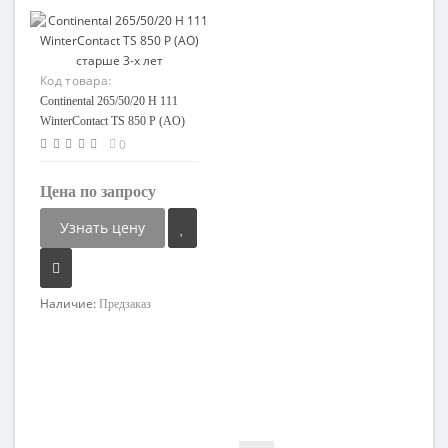
Код товара:
118668177221-08
Continental 265/50/20 H 111
WinterContact TS 850 P (AO)
старше 3-х лет
0
Цена по запросу
Узнать цену
Наличие:
Предзаказ