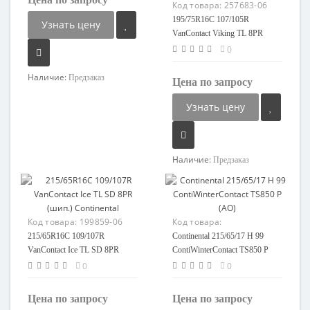
Код товара:
257683-06
195/75R16C 107/105R
Узнать цену
VanContact Viking TL 8PR
Continental
0
Наличие:
Предзаказ
Цена по запросу
Узнать цену
Наличие:
Предзаказ
Код товара:
199859-06
Код товара:
90202215058-08
215/65R16C 109/107R
Continental 215/65/17 H 99
VanContact Ice TL SD 8PR
ContiWinterContact TS850 P
(шип.) Continental
(AO)
0
0
Цена по запросу
Цена по запросу