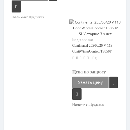
Наличие:
Предзаказ
Код товара:
118385135009-08
Continental 255/60/20 V 113
ContiWinterContact TS850P
SUV старше 3-х лет
0
Цена по запросу
Узнать цену
Наличие:
Предзаказ