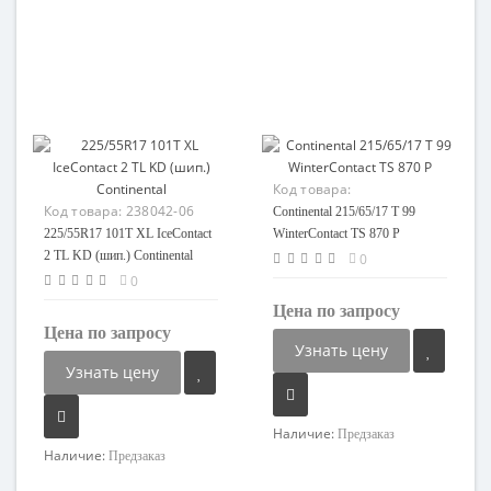
Код товара:
Код товара:
238042-06
95708432570-08
Continental 215/65/17 T 99
225/55R17 101T XL IceContact
WinterContact TS 870 P
2 TL KD (шип.) Continental
0
0
Цена по запросу
Цена по запросу
Узнать цену
Узнать цену
Наличие:
Предзаказ
Наличие:
Предзаказ