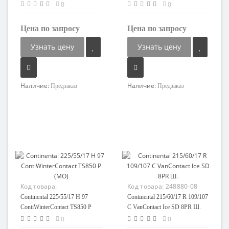
старше 3-х лет
0
0
Цена по запросу
Цена по запросу
Узнать цену
Узнать цену
Наличие:
Наличие:
Предзаказ
Предзаказ
Код товара:
Код товара:
248880-08
90202373481-08
Continental 225/55/17 H 97
Continental 215/60/17 R 109/107
ContiWinterContact TS850 P
C VanContact Ice SD 8PR Ш.
(MO)
0
0