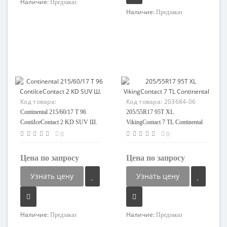
Наличие:
Предзаказ
Наличие:
Предзаказ
Код товара:
Код товара:
203684-06
86730851741-08
Continental 215/60/17 T 96
205/55R17 95T XL
ContiIceContact 2 KD SUV Ш.
VikingContact 7 TL Continental
0
0
Цена по запросу
Цена по запросу
Узнать цену
Узнать цену
Наличие:
Наличие:
Предзаказ
Предзаказ