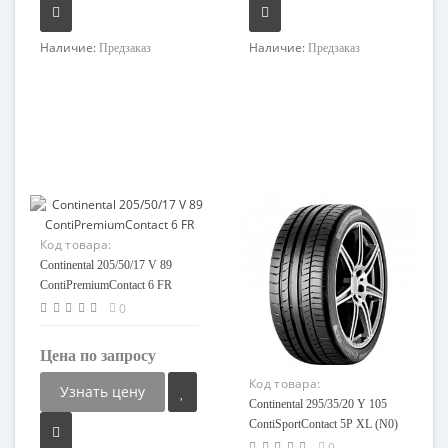
Наличие:
Наличие:
Предзаказ
Предзаказ
Код товара:
89217773997-08
Continental 205/50/17 V 89
ContiPremiumContact 6 FR
0
Цена по запросу
Код товара:
Узнать цену
118530212192-08
Continental 295/35/20 Y 105
ContiSportContact 5P XL (N0)
старше 3-х лет
0