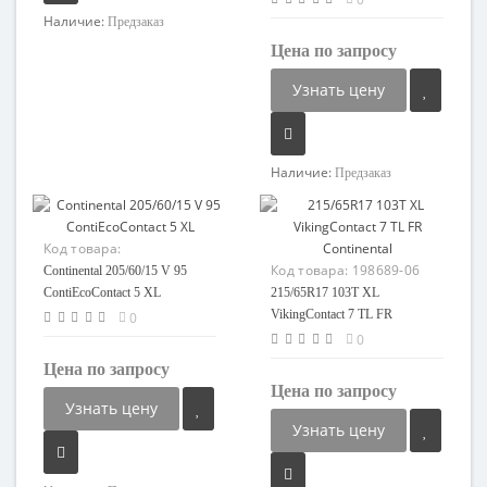
Наличие:
Предзаказ
Цена по запросу
Узнать цену
Наличие:
Предзаказ
Код товара:
112122551807-08
Код товара:
198689-06
Continental 205/60/15 V 95
ContiEcoContact 5 XL
215/65R17 103T XL
VikingContact 7 TL FR
0
Continental
0
Цена по запросу
Цена по запросу
Узнать цену
Узнать цену