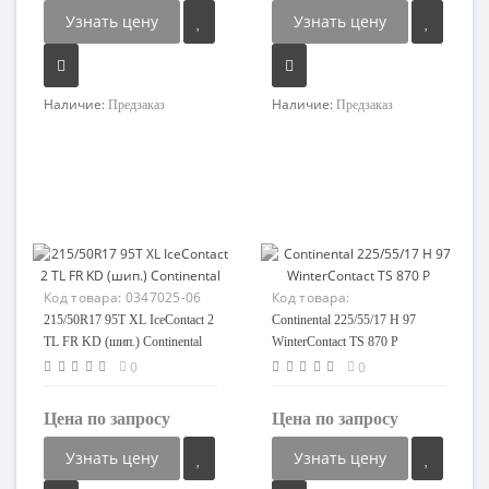
Узнать цену
Узнать цену
Наличие:
Наличие:
Предзаказ
Предзаказ
Код товара:
0347025-06
Код товара:
95708474792-08
215/50R17 95T XL IceContact 2
Continental 225/55/17 H 97
TL FR KD (шип.) Continental
WinterContact TS 870 P
0
0
Цена по запросу
Цена по запросу
Узнать цену
Узнать цену