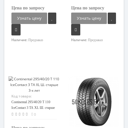
Цена по запросу
Цена по запросу
Узнать цену
Узнать цену
Наличие:
Наличие:
Предзаказ
Предзаказ
Код товара:
121411054535-08
Continental 295/40/20 T 110
IceContact 3 ТА XL Ш. старше
3-х лет
0
Цена по запросу