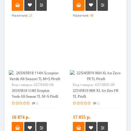
Наличие:
Наличие:
21
40
Код товара:
4279400-06
Код товара:
4373800-06
265/65R18 114H Scorpion
225/45R19 96H XL Ice Zero FR
Verde All-Season TL M+S Pirelli
TL Pirelli
0
0
16 874 р.
17 055 р.