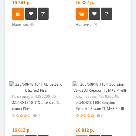
16 361 р.
16 382 р.
Наличие:
Наличие:
40
40
Код товара:
4386200-06
Код товара:
4379300-06
225/60R18 104T XL Ice Zero TL
265/60R18 110H Scorpion
(шип.) Pirelli
Verde All-Season TL M+S Pirelli
0
0
16 613 р.
16 812 р.