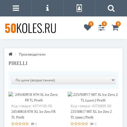
0
0
0
Производители
PIRELLI
Код товара:
4374100-06
Код товара:
4376800-06
245/40R18 97H XL Ice Zero FR
225/50R17 98T XL Ice Zero 2
TL Pirelli
TL (шип.) Pirelli
0
0