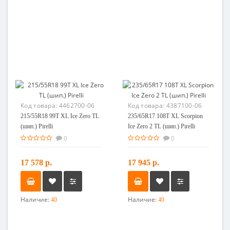
Код товара:
4462700-06
Код товара:
4387100-06
215/55R18 99T XL Ice Zero TL
235/65R17 108T XL Scorpion
(шип.) Pirelli
Ice Zero 2 TL (шип.) Pirelli
0
0
17 578 р.
17 945 р.
Наличие:
Наличие:
40
40