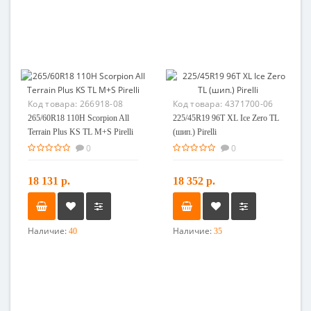
Код товара:
266918-08
Код товара:
4371700-06
265/60R18 110H Scorpion All
225/45R19 96T XL Ice Zero TL
Terrain Plus KS TL M+S Pirelli
(шип.) Pirelli
0
0
18 131 р.
18 352 р.
Наличие:
Наличие:
40
35